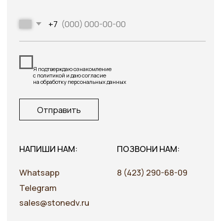
[Каталог]
[Галерея]
[О компании]
Облицовочный кирпич
[Информация]
Облицовочный камень
[Сотрудничество]
Пошаговые дорожки
[Контакты]
Оголовки заборных столбов
Заборные столбы
Навесные фасады
[Адрес:]
Политика в отношении
Приморский край,
обработки персональных
г. Владивосток,
данных
ул. Бородинская 46/50