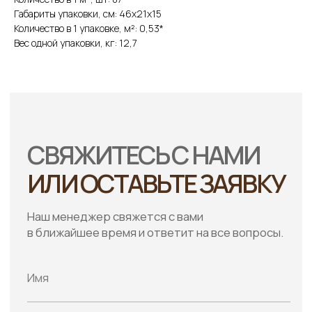
Габариты упаковки, см: 46х21х15
Количество в 1 упаковке, м²: 0,53*
Вес одной упаковки, кг: 12,7
+7
Я подтверждаю ознакомление
с политикой и даю согласие
на обработку персональных данных
Отправить
НАПИШИ НАМ:
ПОЗВОНИ НАМ:
Whatsapp
8 (423) 290-68-09
Telegram
sales@stonedv.ru
Стоун Хаус