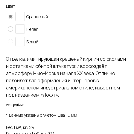
Цвет
Оранжевый
Пепел
Белый
Отделка, имитирующая крашеный кирпич со сколами
и остатками сбитой штукатурки воссоздаёт
атмосферу Нью-Йорка начала ХХ века. Отлично
подойдёт для оформления интерьеров в
американском индустриальном стиле, известном
под названием «Лофт».
СВЯЖИТЕСЬ С НАМИ
1910 руб/м²
ИЛИ ОСТАВЬТЕ ЗАЯВКУ
* Данные указаны с учетом шва 10 мм
Наш менеджер свяжется с вами
Вес 1 м², кг: 24
в ближайшее время и ответит на все вопросы.
Количество в 1 м², шт: 87*